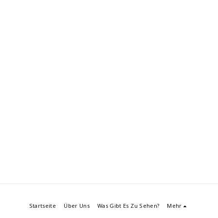
Startseite
Über Uns
Was Gibt Es Zu Sehen?
Mehr